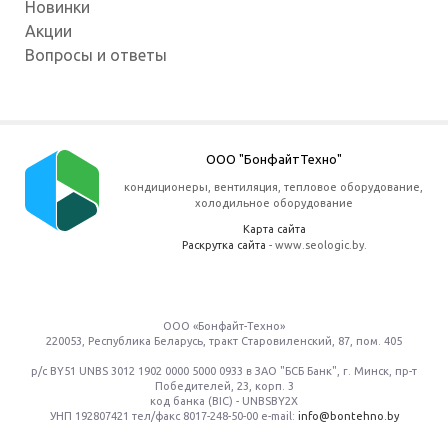
Новинки
Акции
Вопросы и ответы
ООО "БонфайтТехно"
кондиционеры, вентиляция, тепловое оборудование,
холодильное оборудование
Карта сайта
Раскрутка сайта
- www.seologic.by.
ООО «Бонфайт-Техно»
220053
,
Республика Беларусь
, тракт Старовиленский, 87, пом. 405
р/с BY51 UNBS 3012 1902 0000 5000 0933 в ЗАО "БСБ Банк", г. Минск, пр-т
Победителей, 23, корп. 3
код банка (BIC) - UNBSBY2X
УНП 192807421 тел/факс
8017-248-50-00
e-mail:
info@bontehno.by