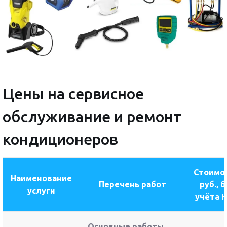
Цены на сервисное
обслуживание и ремонт
кондиционеров
Стоимос
Наименование
Перечень работ
руб., б
услуги
учёта 
Основные работы