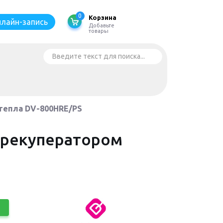
0
Корзина
лайн-запись
Добавьте
товары
Искать...
тепла DV-800HRE/PS
 рекуператором