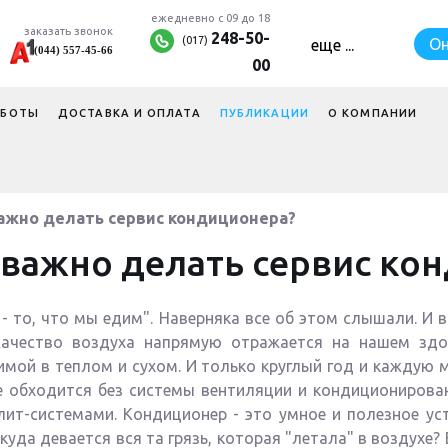
ежедневно с 09 до 18
заказать звонок
248-50-
(017)
Он
еще ...
(044) 557-45-66
×
00
АБОТЫ
ДОСТАВКА И ОПЛАТА
ПУБЛИКАЦИИ
О КОМПАНИИ
ажно делать сервис кондиционера?
 важно делать сервис ко
 то, что мы едим". Наверняка все об этом слышали. И в
Качество воздуха напрямую отражается на нашем здо
мой в теплом и сухом. И только круглый год и каждую м
е обходится без системы вентиляции и кондиционирован
ит-системами. Кондиционер - это умное и полезное ус
А куда девается вся та грязь, которая "летала" в воздухе