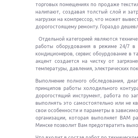
торговых помещениях по продаже текстиля
налипают, создавая толстый слой и зат
нагрузки на компрессор, что может вывест
дорогостоящему ремонту. Гораздо дешевл
Отдельной категорией являются техничес
работы оборудования в режиме 24/7 в т
кондиционеров, сервис обоурдование в та
акцент создается на чистку от загрязн
температуры, давления, электрических пок
Выполнение полного обследования, диаг
принципов работы холодильного контура
дорогостящий инструмент, работа по за
выполнять это самостоятельно или не к
свои особенности и параметры в зависимос
организации, которая выполняет ВАМ ра
Минске позволит Вам предотвратить выход
Что входит в состав работ по техническ