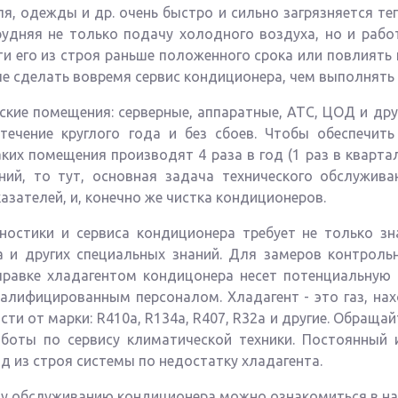
, одежды и др. очень быстро и сильно загрязняется те
рудняя не только подачу холодного воздуха, но и рабо
и его из строя раньше положенного срока или повлиять 
е сделать вовремя сервис кондиционера, чем выполнять
кие помещения: серверные, аппаратные, АТС, ЦОД и дру
ечение круглого года и без сбоев. Чтобы обеспечит
ких помещения производят 4 раза в год (1 раз в кварт
ений, то тут, основная задача технического обслужива
азателей, и, конечно же чистка кондиционеров.
ностики и сервиса кондиционера требует не только зн
 и других специальных знаний. Для замеров контроль
правке хладагентом кондицонера несет потенциальную 
валифицированным персоналом. Хладагент - это газ, на
ти от марки: R410a, R134a, R407, R32a и другие. Обращ
боты по сервису климатической техники. Постоянный 
 из строя системы по недостатку хладагента.
ому обслуживанию кондиционера можно ознакомиться в на