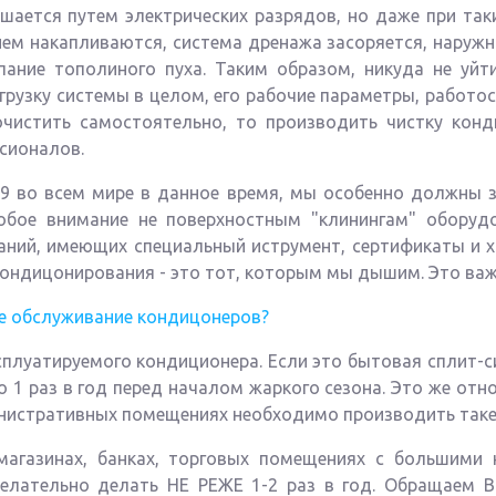
ушается путем электрических разрядов, но даже при так
енем накапливаются, система дренажа засоряется, наруж
пание тополиного пуха. Таким образом, никуда не уйти
грузку системы в целом, его рабочие параметры, работо
чистить самостоятельно, то производить чистку конд
сионалов.
 во всем мире в данное время, мы особенно должны з
бое внимание не поверхностным "клинингам" оборудо
ний, имеющих специальный иструмент, сертификаты и х
кондицонирования - это тот, которым мы дышим. Это важ
е обслуживание кондицонеров?
сплуатируемого кондиционера. Если это бытовая сплит-си
 1 раз в год перед началом жаркого сезона. Это же от
нистративных помещениях необходимо производить таке 1
газинах, банках, торговых помещениях с большими н
желательно делать НЕ РЕЖЕ 1-2 раз в год. Обращаем 