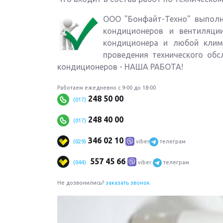
ООО "Бонфайт-Техно" выполн
кондиционеров и вентиляции
кондиционера и любой кли
проведения технического обс
кондиционеров - НАША РАБОТА!
Работаем ежедневно с 9-00 до 18-00
248 50 00
(017)
248 40 00
(017)
346 02
10
(029)
viber
телеграм
557 45
66
(044)
viber
телеграм
Не дозвонились?
заказать звонок