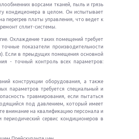
плообменних ворсами тканей, пыль и грязь
ту кондиционера в целом. Он испытывает
на перегрев платы управления, что ведет к
 ремонт сплит-системы.
гие. Охлаждение таких помещений требует
ь точные показатели производительности
ал). Если в преыдущих помещения основной
ния - точный контроль всех параметров:
аний конструкции оборудования, а также
ных параметров требуется специальный и
опасность травмирования, если пытаться
ходящийся под давлением, который имеет
айте внимание на квалификацию персонала и
и периодический сервис кондиционеров в
шем Прейскуранте цен.